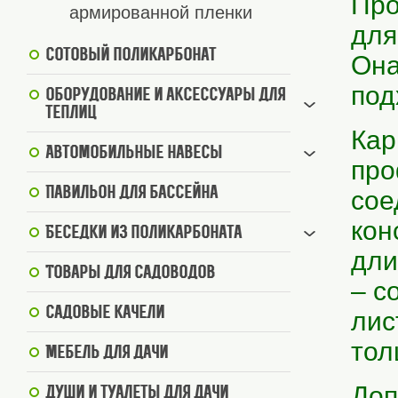
Пр
армированной пленки
для
Сотовый поликарбонат
Она
под
Оборудование и аксессуары для
теплиц
Кар
Автомобильные навесы
про
Павильон для бассейна
сое
кон
Беседки из поликарбоната
дли
Товары для садоводов
– с
Садовые качели
лис
тол
Мебель для дачи
Доп
Души и туалеты для дачи