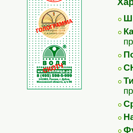
Хар
Ш
К
п
П
С
Т
п
С
Н
Ф