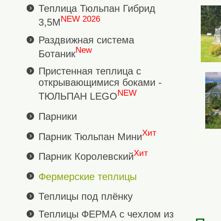
Теплица Тюльпан Гибрид
NEW 2026
3,5М
Раздвижная система
New
Ботаник
Пристенная теплица с
открывающимися боками -
NEW
ТЮЛЬПАН LEGO
Парники
Хит
Парник Тюльпан Мини
Хит
Парник Королевский
Фермерские теплицы
Теплицы под плёнку
Теплицы ФЕРМА с чехлом из