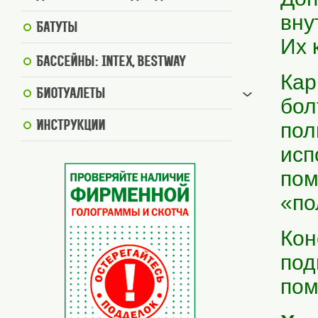
вну
Батуты
Их 
Бассейны: Intex, BestWay
Кар
Биотуалеты
бол
пол
Инструкции
исп
пом
«по
Кон
под
пом