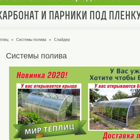
арбонат и парники под пленк
еплиц
»
Системы полива
»
Слайдер
Системы полива