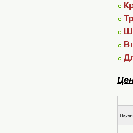
К
Т
Ш
В
Д
Цен
Парни