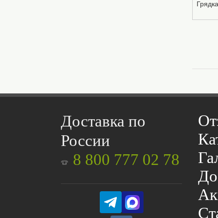
Грядка
От
Доставка по
Ка
России
Га
8 800 777 02 78
До
Ак
Ст