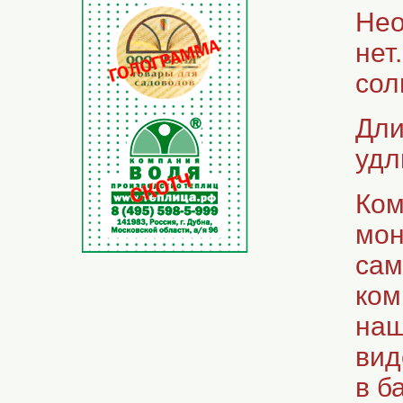
Нео
нет
сол
Дли
удл
Ком
мон
сам
ком
наш
вид
в б