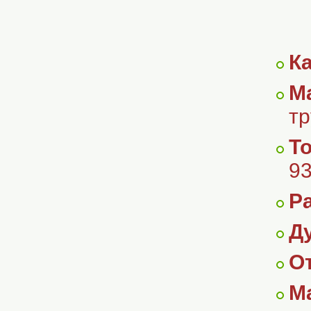
К
М
тр
Т
9
Р
Ду
О
М