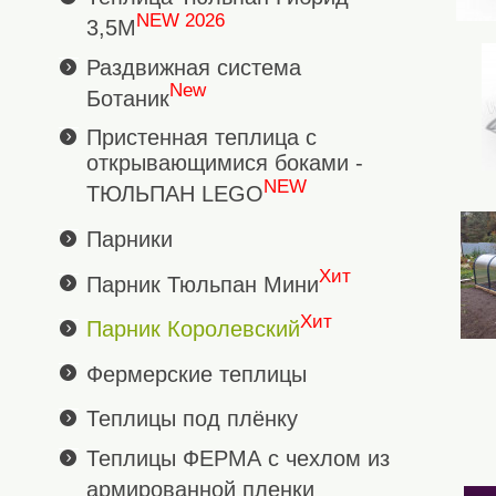
NEW 2026
3,5М
Раздвижная система
New
Ботаник
Пристенная теплица с
открывающимися боками -
NEW
ТЮЛЬПАН LEGO
Парники
Хит
Парник Тюльпан Мини
Хит
Парник Королевский
Фермерские теплицы
Теплицы под плёнку
Теплицы ФЕРМА с чехлом из
армированной пленки