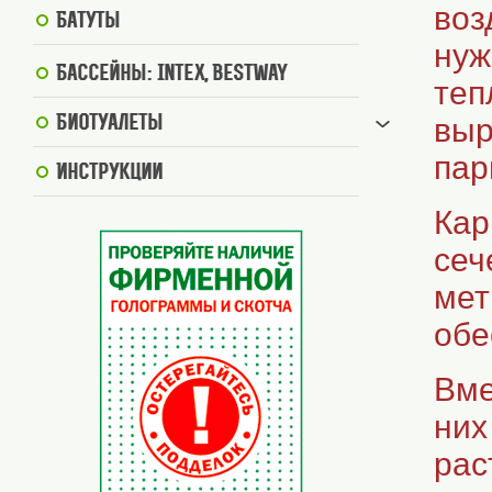
воз
Батуты
нуж
Бассейны: Intex, BestWay
теп
выр
Биотуалеты
пар
Инструкции
Кар
сеч
мет
обе
Вме
них
рас