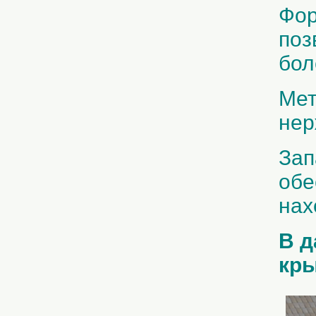
Фор
поз
бол
Мет
не
Зап
обе
нах
В д
кр