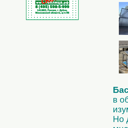
Бас
в о
изу
Но 