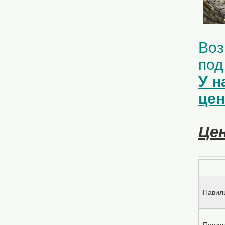
Воз
под
У н
цен
Цен
Павил