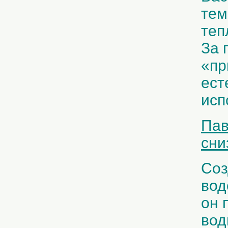
тем
теп
За 
«пр
ест
исп
Пав
сни
Соз
вод
он 
вод