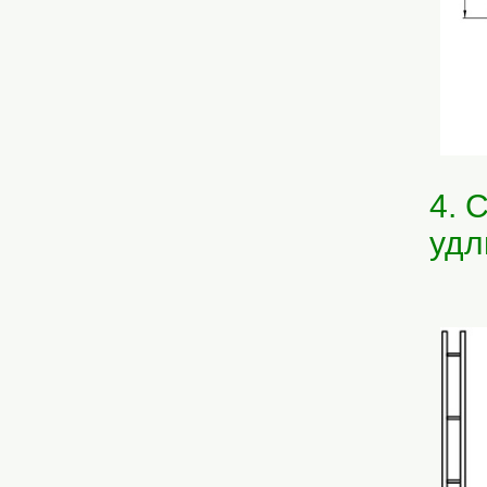
4. 
удл