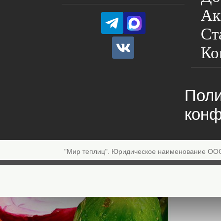
Ак
Ст
Ко
Поли
конф
"Мир теплиц". Юридическое наименование ОО