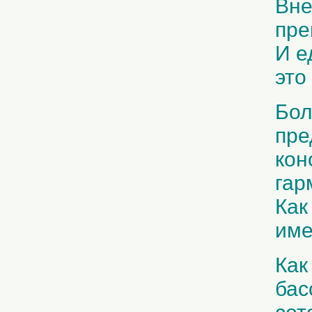
Вне
пре
И е
это
Бол
пре
кон
гар
Как
име
Как
бас