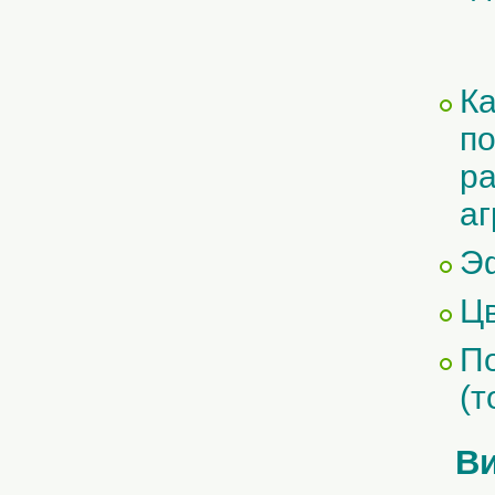
Ка
п
ра
аг
Э
Цв
По
(т
Ви