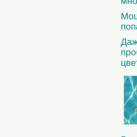
мно
Мош
поп
Даж
про
цве