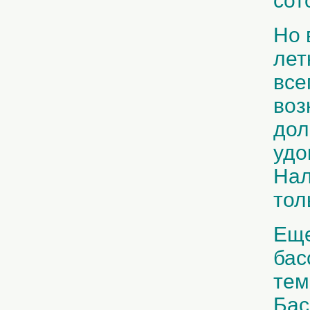
сот
Но 
лет
все
воз
дол
удо
Нал
тол
Еще
бас
тем
Бас