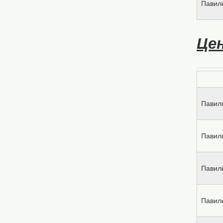
Павил
Цен
Павил
Павил
Павил
Павил