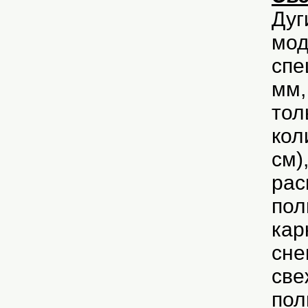
Дуг
мод
спе
мм,
тол
кол
см)
рас
пол
кар
сне
све
пол