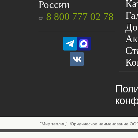
Ка
России
Га
8 800 777 02 78
До
Ак
Ст
Ко
Поли
конф
"Мир теплиц". Юридическое наименование ОО