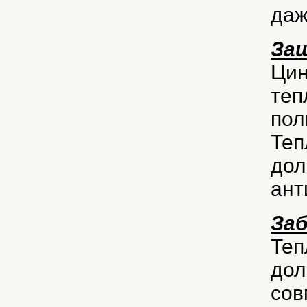
даж
За
Цин
теп
пол
Теп
дол
ант
Заб
Теп
дол
сов