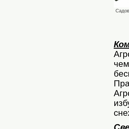
Садов
Ко
Агр
чем
бес
Пра
Агр
изб
сне
Све