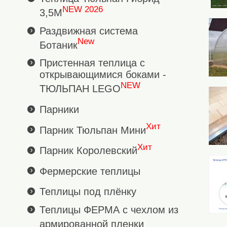
NEW 2026
3,5М
Раздвижная система
New
Ботаник
Пристенная теплица с
открывающимися боками -
NEW
ТЮЛЬПАН LEGO
Парники
Хит
Парник Тюльпан Мини
Хит
Парник Королевский
Фермерские теплицы
Теплицы под плёнку
Теплицы ФЕРМА с чехлом из
армированной пленки