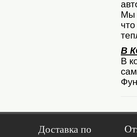
авт
Мы 
что
теп
В 
В к
сам
Фун
От
Доставка по