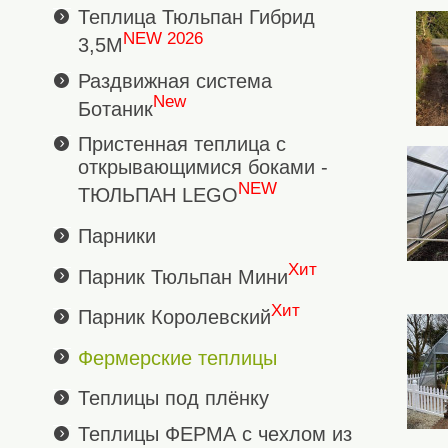
Теплица Тюльпан Гибрид
NEW 2026
3,5М
Раздвижная система
New
Ботаник
Пристенная теплица с
открывающимися боками -
NEW
ТЮЛЬПАН LEGO
Парники
Хит
Парник Тюльпан Мини
Хит
Парник Королевский
Фермерские теплицы
Теплицы под плёнку
Теплицы ФЕРМА с чехлом из