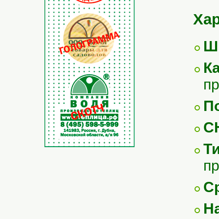
Хар
Ш
К
п
П
С
Т
п
С
Н