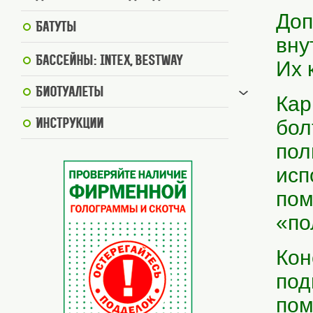
Доп
Батуты
вну
Бассейны: Intex, BestWay
Их 
Биотуалеты
Кар
бол
Инструкции
пол
исп
пом
«по
Кон
под
пом