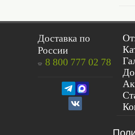
От
Доставка по
Ка
России
Га
8 800 777 02 78
До
Ак
Ст
Ко
Поли