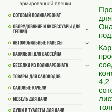
армированной пленки
Пр
Сотовый поликарбонат
для
Она
Оборудование и аксессуары для
теплиц
под
Автомобильные навесы
Кар
Павильон для бассейна
про
сое
Беседки из поликарбоната
кон
Товары для садоводов
4,2
Садовые качели
сот
лис
Мебель для дачи
тол
Души и туалеты для дачи